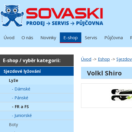
Úvod
O nás
Novinky
E-shop
Servis
Půjčovna
Úvod
->
Eshop
->
Sjezdov
E-shop / vyběr kategorii:
Sjezdové lyžování
Volkl Shiro
Lyže
- Dámské
- Pánské
- FR a FS
- Juniorské
Boty