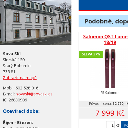
Podobné, dop
Salomon QST Lume
18/19
Sova SKI
SLEVA 37%
Slezská 150
Starý Bohumín
735 81
Zobrazit na mapě
Mobil:
602 528 016
FR Salomon
E-mail:
sovaski@sovaski.cz
IČ:
26830906
Původní cena:
12 790,- 
7 999 Kč
Otevírací doba:
Říjen - Březen:
ks