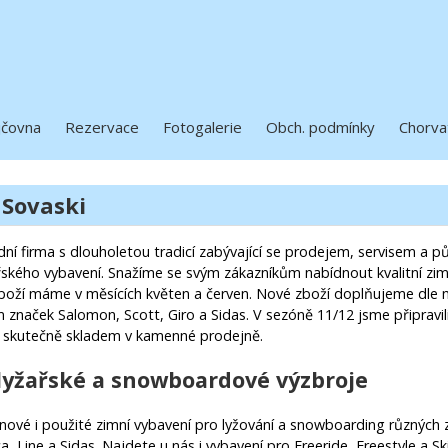
jčovna
Rezervace
Fotogalerie
Obch. podmínky
Chorva
 Sovaski
í firma s dlouholetou tradicí zabývající se prodejem, servisem a p
řského vybavení. Snažíme se svým zákazníkům nabídnout kvalitní zim
boží máme v měsících květen a červen. Nové zboží doplňujeme dle m
 značek Salomon, Scott, Giro a Sidas. V sezóně 11/12 jsme připravil
skutečně skladem v kamenné prodejně.
lyžařské a snowboardové výzbroje
ové i použité zimní vybavení pro lyžování a snowboarding různých
ca, Line a Sidas. Najdete u nás i vybavení pro Freeride, Freestyle a Sk