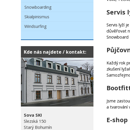
Snowboarding
Servis 
Skialpinismus
Servis lyží 
Windsurfing
důvěřovat n
Snowboard L
Půjčov
Kde nás najdete / kontakt:
Každý rok pr
zkušení lyža
Samozřejmos
Bootfit
Jsme zasto
a tvarování 
Sova SKI
E-shop
Slezská 150
Starý Bohumín