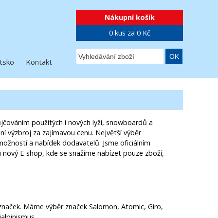
Nákupní košík
0 kus za 0 Kč
tsko
Kontakt
ůjčováním použitých i nových lyží, snowboardů a
ní výzbroj za zajímavou cenu. Největší výběr
ožností a nabídek dodavatelů. Jsme oficiálním
i nový E-shop, kde se snažíme nabízet pouze zboží,
 značek. Máme výběr značek Salomon, Atomic, Giro,
ialpinismus.