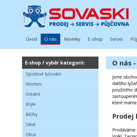
Úvod
O nás
Novinky
E-shop
Servis
Pů
O nás -
E-shop / vyběr kategorii:
Sjezdové lyžování
Jsme obchodn
dalšího lyža
Shorties
použitého z
Ostatní
zastoupením
které máme 
Brýle
Běžky
Prodej 
Sáně
Prodáváme n
Obuv
Volkl, Tecni