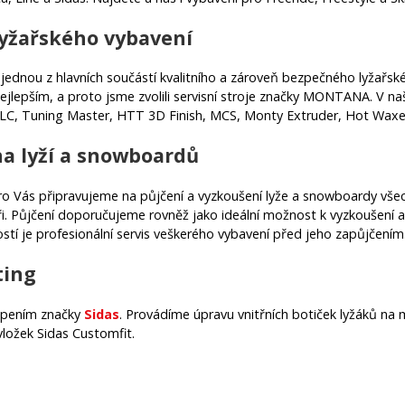
lyžařského vybavení
je jednou z hlavních součástí kvalitního a zároveň bezpečného lyžař
ejlepším, a proto jsme zvolili servisní stroje značky MONTANA. V n
C, Tuning Master, HTT 3D Finish, MCS, Monty Extruder, Hot Waxe
na lyží a snowboardů
o Vás připravujeme na půjčení a vyzkoušení lyže a snowboardy všech 
ři. Půjčení doporučujeme rovněž jako ideální možnost k vyzkoušení a
tí je profesionální servis veškerého vybavení před jeho zapůjčením
ting
upením značky
Sidas
. Provádíme úpravu vnitřních botiček lyžáků na m
vložek Sidas Customfit.