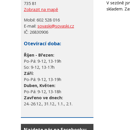
V sezóně js
735 81
skladem. Za
Zobrazit na mapě
Mobil:
602 528 016
E-mail:
sovaski@sovaski.cz
IČ:
26830906
Otevírací doba:
Říjen - Březen:
Po-Pá: 9-12, 13-19h
So: 9-12, 13-17h
Září:
Po-Pá: 9-12, 13-19h
Duben, Květen:
Po-Pá: 9-12, 13-18h
Zavřeno ve dnech:
24.-26.12., 31.12., 1.1., 2.1.
Najdete nás na Facebooku: