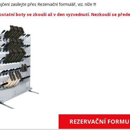
čení zasílejte přes Rezervační formulář, viz. níže !!!
ostatní boty se zkouší až v den vyzvednutí. Nezkouší se přede
REZERVAČNÍ FORMU