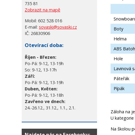
735 81
Zobrazit na mapě
Snowboar
Mobil:
602 528 016
E-mail:
sovaski@sovaski.cz
Boty
IČ:
26830906
Helma
Otevírací doba:
ABS Bato
Říjen - Březen:
Hole
Po-Pá: 9-12, 13-19h
Lavinová 
So: 9-12, 13-17h
Září:
Páteřák
Po-Pá: 9-12, 13-19h
Pípák
Duben, Květen:
Po-Pá: 9-12, 13-18h
Zavřeno ve dnech:
24.-26.12., 31.12., 1.1., 2.1.
Záloha na je
U kategorie 
Na školou p
Najdete nás na Facebooku: