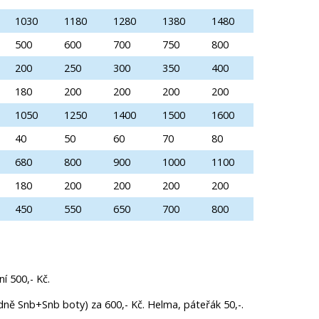
1030
1180
1280
1380
1480
500
600
700
750
800
200
250
300
350
400
180
200
200
200
200
1050
1250
1400
1500
1600
40
50
60
70
80
680
800
900
1000
1100
180
200
200
200
200
450
550
650
700
800
í 500,- Kč.
dně Snb+Snb boty) za 600,- Kč. Helma, páteřák 50,-.