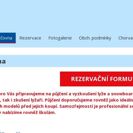
jčovna
Rezervace
Fotogalerie
Obch. podmínky
Chorva
na
REZERVAČNÍ FORMU
pro Vás připravujeme na půjčení a vyzkoušení lyže a snowboard
, tak i zkušení lyžaři. Půjčení doporučujeme rovněž jako ideá
ch modelů před jejich koupí. Samozřejmostí je profesionální 
y nabízíme rovněž školám.