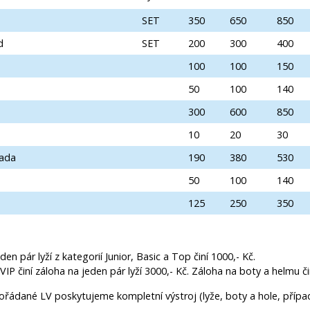
SET
350
650
850
d
SET
200
300
400
100
100
150
50
100
140
h
300
600
850
10
20
30
sada
190
380
530
50
100
140
125
250
350
den pár lyží z kategorií Junior, Basic a Top činí 1000,- Kč.
VIP činí záloha na jeden pár lyží 3000,- Kč. Záloha na boty a helmu čin
ořádané LV poskytujeme kompletní výstroj (lyže, boty a hole, přípa