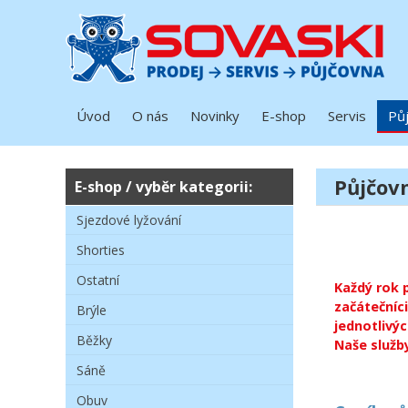
Úvod
O nás
Novinky
E-shop
Servis
Pů
Půjčov
E-shop / vyběr kategorii:
Sjezdové lyžování
Shorties
Ostatní
Každý rok 
začátečníci
Brýle
jednotlivý
Běžky
Naše služb
Sáně
Obuv