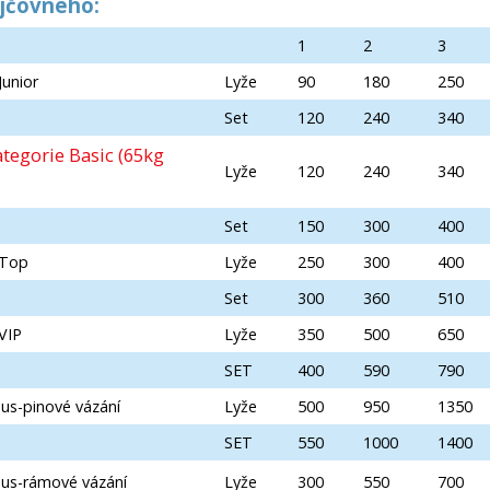
jčovného:
:
1
2
3
Junior
Lyže
90
180
250
Set
120
240
340
tegorie Basic (65kg
Lyže
120
240
340
Set
150
300
400
 Top
Lyže
250
300
400
Set
300
360
510
VIP
Lyže
350
500
650
SET
400
590
790
mus-pinové vázání
Lyže
500
950
1350
SET
550
1000
1400
mus-rámové vázání
Lyže
300
550
700