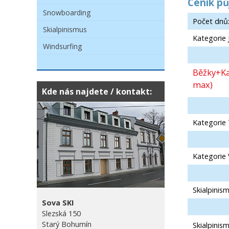
Ceník pů
Snowboarding
Počet dnů
Skialpinismus
Kategorie 
Windsurfing
Běžky+Ka
max)
Kde nás najdete / kontakt:
Kategorie
Kategorie 
Skialpinis
Sova SKI
Slezská 150
Starý Bohumín
Skialpinis