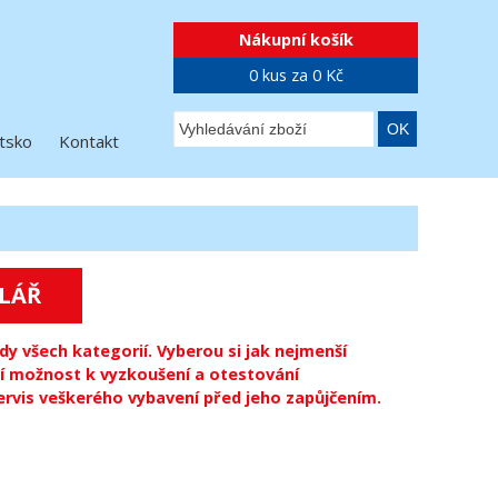
Nákupní košík
0 kus za 0 Kč
tsko
Kontakt
LÁŘ
y všech kategorií. Vyberou si jak nejmenší
lní možnost k vyzkoušení a otestování
servis veškerého vybavení před jeho zapůjčením.